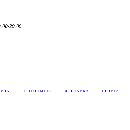
:00-20:00
АЙТА
О BLOOMLES
ДОСТАВКА
ВОЗВРАТ
Сделано с ❤︎ в Bloomles