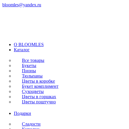
bloomles@yandex.ru
+7 (977) 562-97-67
с 8:00 до 21:30 ежедневно
O BLOOMLES
Каталог
Все товары
Букеты
Пионы
Тюльпаны
Цветы в коробке
Букет комплимент
Сухоцветы
Цветы в горшках
Цветы поштучно
Подарки
Сладости