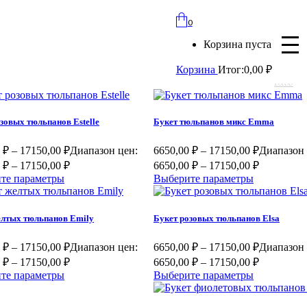
bloomles@yandex.ru
0
+7 (977) 562-97-67
Корзина пуста
с 8:00 до 21:30 ежедневно
Корзина
Итог:
0,00
₽
Вход
зовых тюльпанов Estelle
Букет тюльпанов микс Emma
0
₽
–
17150,00
₽
Диапазон цен:
6650,00
₽
–
17150,00
₽
Диапазон 
 ₽ – 17150,00 ₽
6650,00 ₽ – 17150,00 ₽
те параметры
Выберите параметры
елтых тюльпанов Emily
Букет розовых тюльпанов Elsa
0
₽
–
17150,00
₽
Диапазон цен:
6650,00
₽
–
17150,00
₽
Диапазон 
 ₽ – 17150,00 ₽
6650,00 ₽ – 17150,00 ₽
те параметры
Выберите параметры