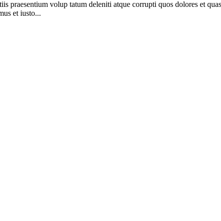
is praesentium volup tatum deleniti atque corrupti quos dolores et quas 
us et iusto...