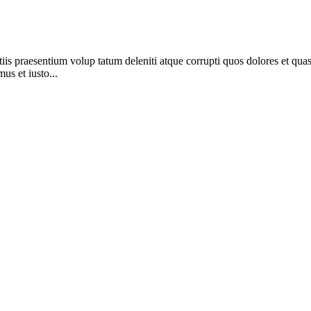
is praesentium volup tatum deleniti atque corrupti quos dolores et quas 
us et iusto...