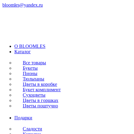
bloomles@yandex.ru
+7 (977) 562-97-67
с 8:00 до 21:30 ежедневно
O BLOOMLES
Каталог
Все товары
Букеты
Пионы
Тюльпаны
Цветы в коробке
Букет комплимент
Сухоцветы
Цветы в горшках
Цветы поштучно
Подарки
Сладости