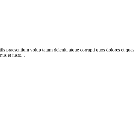
is praesentium volup tatum deleniti atque corrupti quos dolores et quas 
us et iusto...