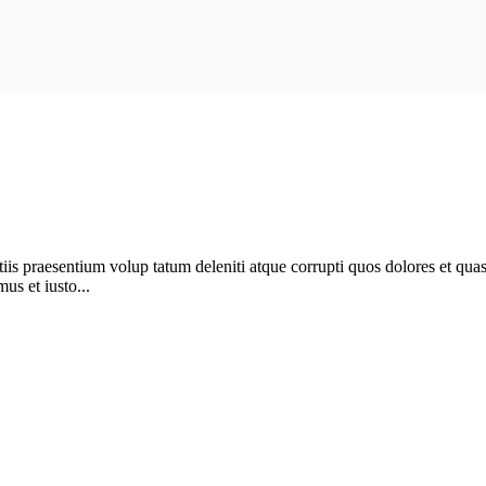
is praesentium volup tatum deleniti atque corrupti quos dolores et quas 
us et iusto...