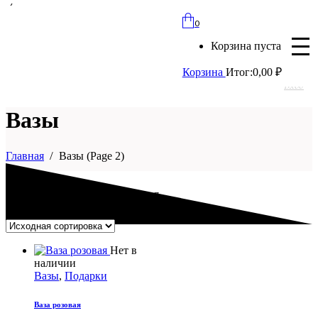
bloomles@yandex.ru
0
+7 (977) 562-97-67
Корзина пуста
с 8:00 до 21:30 ежедневно
Корзина
Итог:
0,00
₽
Вход
Вазы
Главная
Вазы
(Page 2)
ОТОБРАЖЕНИЕ 13–17 ИЗ 17
Нет в
наличии
Вазы
,
Подарки
Ваза розовая