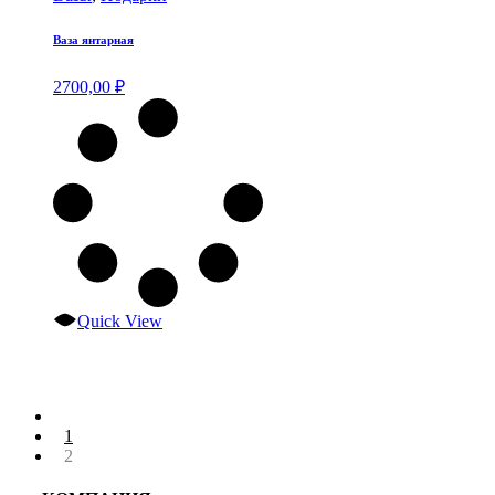
Ваза янтарная
2700,00
₽
Quick View
1
2