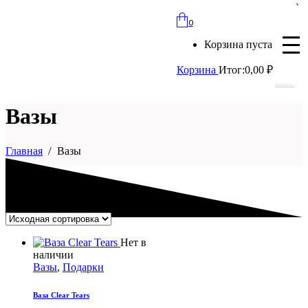
bloomles@yandex.ru
0
+7 (977) 562-97-67
Корзина пуста
с 8:00 до 21:30 ежедневно
Корзина
Итог:
0,00
₽
Вход
Вазы
Главная
Вазы
ОТОБРАЖЕНИЕ 1–12 ИЗ 16
Нет в
наличии
Вазы
,
Подарки
Ваза Clear Tears