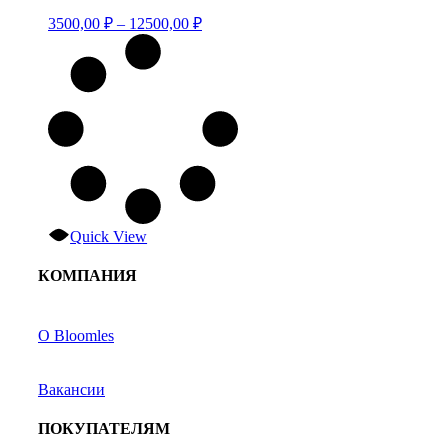
Опции
Диапазон
3500,00
₽
–
12500,00
₽
можно
цен:
выбрать
3500,00 ₽
на
–
странице
12500,00 ₽
товара.
Quick View
КОМПАНИЯ
О Bloomles
Вакансии
ПОКУПАТЕЛЯМ