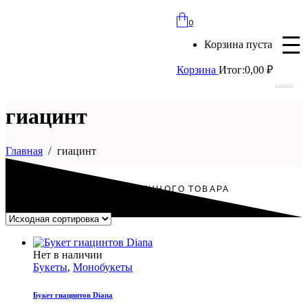
bloomles@yandex.ru
0
+7 (977) 562-97-67
Корзина пуста
с 8:00 до 21:30 ежедневно
Корзина
Итог:
0,00
₽
Вход
гиацинт
Главная
гиацинт
ОТОБРАЖЕНИЕ ЕДИНСТВЕННОГО ТОВАРА
Этот
Нет в наличии
товар
Букеты
,
Монобукеты
имеет
несколько
Букет гиацинтов Diana
вариаций.