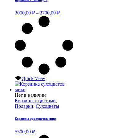
Опции
можно
Диапазон
3000,00
₽
–
3700,00
₽
выбрать
цен:
на
3000,00 ₽
странице
–
товара.
3700,00 ₽
Quick View
Нет в наличии
Корзины с цветами
,
Подарки
,
Сухоцветы
Корзинка сухоцветов микс
5500,00
₽