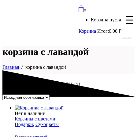
bloomles@yandex.ru
0
+7 (977) 562-97-67
Корзина пуста
с 8:00 до 21:30 ежедневно
Корзина
Итог:
0,00
₽
Вход
корзина с лавандой
Главная
корзина с лавандой
ПОКАЗАНЫ ВСЕ РЕЗУЛЬТАТЫ (2)
Этот
Нет в наличии
товар
Корзины с цветами
,
имеет
Подарки
,
Сухоцветы
несколько
вариаций.
Корзинка с лавандой