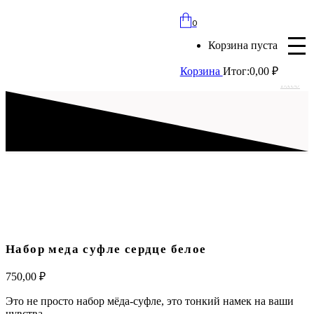
bloomles@yandex.ru
0
+7 (977) 562-97-67
Корзина пуста
с 8:00 до 21:30 ежедневно
Корзина
Итог:
0,00
₽
Вход
Набор меда суфле сердце белое
750,00
₽
Это не просто набор мёда-суфле, это тонкий намек на ваши
чувства.