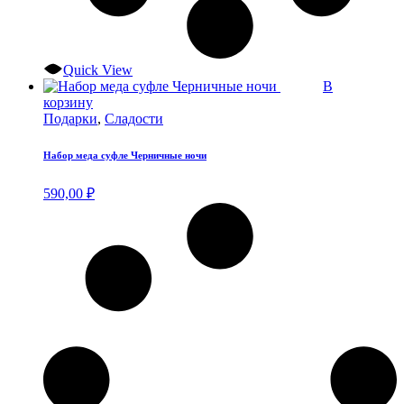
Quick View
В
корзину
Подарки
,
Сладости
Набор меда суфле Черничные ночи
590,00
₽