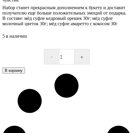
Набор станет прекрасным дополнением к букету и доставит
получателю еще больше положительных эмоций от подарка.
В составе: мёд суфле кедровый орешек 30г; мёд суфле
молочный цветок 30г; мёд суфле амаретто с кокосом 30г
5 в наличии
Набор
меда
суфле
В корзину
сердце
белое
quantity