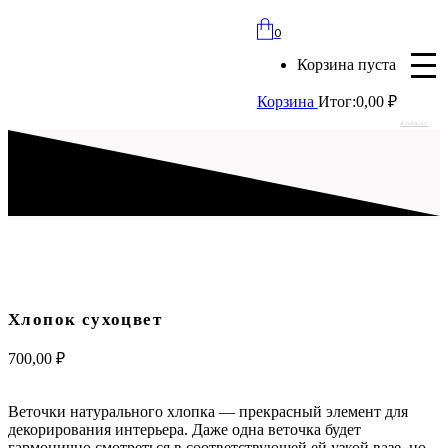
bloomles@yandex.ru
0
+7 (977) 562-97-67
Корзина пуста
с 8:00 до 21:30 ежедневно
Корзина
Итог:
0,00
₽
Вход
Хлопок сухоцвет
700,00
₽
Веточки натурального хлопка — прекрасный элемент для
декорирования интерьера. Даже одна веточка будет
гармонично смотреться в соответствующей ей узкой вазе, но