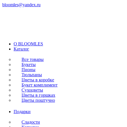
bloomles@yandex.ru
+7 (977) 562-97-67
с 8:00 до 21:30 ежедневно
O BLOOMLES
Каталог
Все товары
Букеты
Пионы
Тюльпаны
Цветы в коробке
Букет комплимент
Сухоцветы
Цветы в горшках
Цветы поштучно
Подарки
Сладости