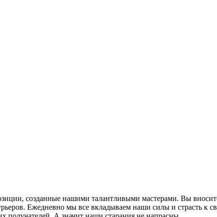
озиции, созданные нашими талантливыми мастерами. Вы вносите
урьеров. Ежедневно мы все вкладываем наши силы и страсть к св
х получателей. А значит наши старания не напрасны.