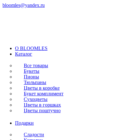
bloomles@yandex.ru
+7 (977) 562-97-67
с 8:00 до 21:30 ежедневно
O BLOOMLES
Каталог
Все товары
Букеты
Пионы
Тюльпаны
Цветы в коробке
Букет комплимент
Сухоцветы
Цветы в горшках
Цветы поштучно
Подарки
Сладости