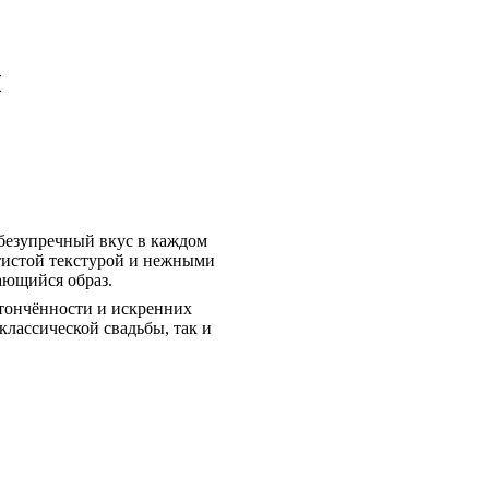
ы
 безупречный вкус в каждом
тистой текстурой и нежными
ающийся образ.
тончённости и искренних
классической свадьбы, так и