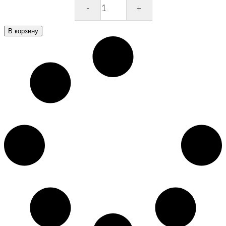
Лаванда
в
вазе
В корзину
quantity