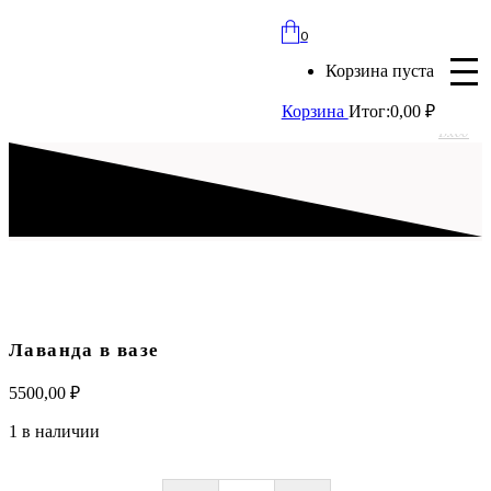
bloomles@yandex.ru
0
+7 (977) 562-97-67
Корзина пуста
с 8:00 до 21:30 ежедневно
Корзина
Итог:
0,00
₽
Вход
Лаванда в вазе
5500,00
₽
1 в наличии