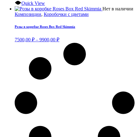
Quick View
Э
Нет в наличии
т
Композиции
,
Коробочки с цветами
и
н
Розы в коробке Roses Box Red Skimmia
в
О
Диапазон
7500,00
₽
–
9900,00
₽
м
цен:
в
7500,00 ₽
н
–
с
9900,00 ₽
т