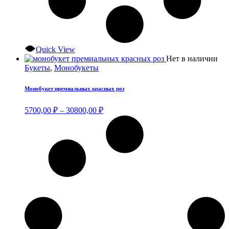
Quick View
Эт
Нет в наличии
тов
Букеты
,
Монобукеты
им
нес
Монобукет премиальных красных роз
ва
Оп
Диапазон
5700,00
₽
–
30800,00
₽
мо
цен:
вы
5700,00 ₽
на
–
ст
30800,00 ₽
тов