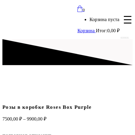
bloomles@yandex.ru
0
+7 (977) 562-97-67
Корзина пуста
с 8:00 до 21:30 ежедневно
Корзина
Итог:
0,00
₽
Вход
Розы в коробке Roses Box Purple
Диапазон
7500,00
₽
–
9900,00
₽
цен:
7500,00 ₽