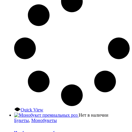
–
страниц
9900,00 ₽
товара.
Quick View
Этот
Нет в наличии
товар
Букеты
,
Монобукеты
имеет
несколько