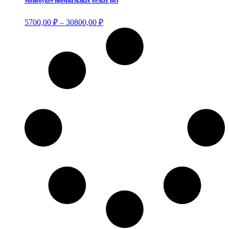
Монобукет премиальных белых роз
вариаций.
Опции
Диапазон
5700,00
₽
–
30800,00
₽
можно
цен:
выбрать
5700,00 ₽
на
–
странице
30800,00 ₽
товара.