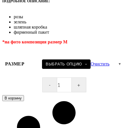
–
ПОДРОБНОЕ ОПИСАНИЕ:
9900,00 ₽
розы
зелень
шляпная коробка
фирменный пакет
*на фото композиция размер M
РАЗМЕР
Очистить
Розы
в
коробке
В корзину
Roses
Box
Purple
quantity