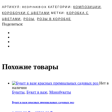
АРТИКУЛ:
REDPINKBOX
КАТЕГОРИИ:
КОМПОЗИЦИИ
,
КОРОБОЧКИ С ЦВЕТАМИ
МЕТКИ:
КОРОБКА С
ЦВЕТАМИ
,
РОЗЫ
,
РОЗЫ В КОРОБКЕ
Поделиться:
Похожие товары
Нет в
Этот
наличии
товар
Букеты
,
Букет в вазе
,
Монобукеты
имеет
несколько
Букет в вазе красных премиальных садовых роз
вариаций.
Опции
Диапазон