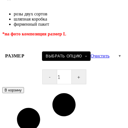
розы двух сортов
шляпная коробка
фирменный пакет
*на фото композиция размер L
РАЗМЕР
Очистить
Розы
в
коробке
В корзину
Roses
Box
Red
Pink
quantity