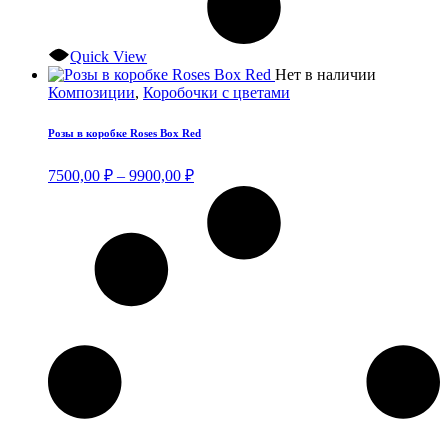
Quick View
Этот
Нет в наличии
товар
Композиции
,
Коробочки с цветами
имеет
несколько
Розы в коробке Roses Box Red
вариаций.
Опции
Диапазон
7500,00
₽
–
9900,00
₽
можно
цен:
выбрать
7500,00 ₽
на
–
странице
9900,00 ₽
товара.