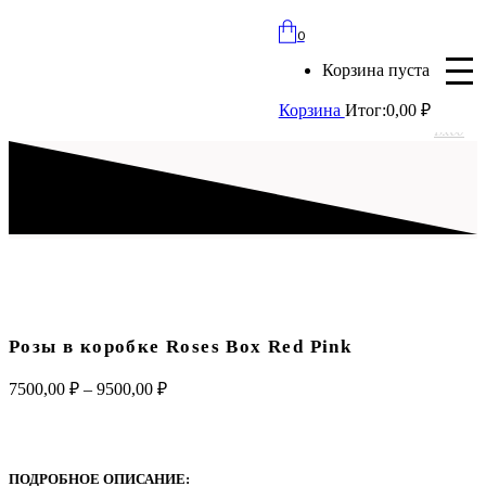
bloomles@yandex.ru
0
+7 (977) 562-97-67
Корзина пуста
с 8:00 до 21:30 ежедневно
Корзина
Итог:
0,00
₽
Вход
Розы в коробке Roses Box Red Pink
Диапазон
7500,00
₽
–
9500,00
₽
цен:
7500,00 ₽
–
9500,00 ₽
ПОДРОБНОЕ ОПИСАНИЕ: