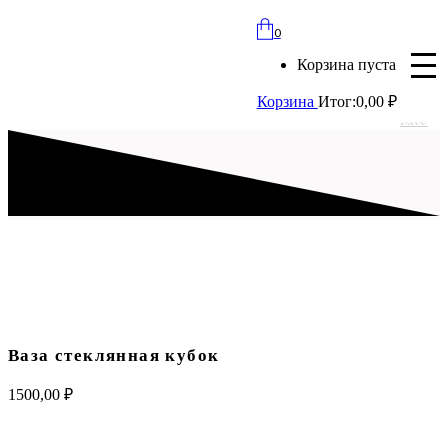
bloomles@yandex.ru
0
+7 (977) 562-97-67
Корзина пуста
с 8:00 до 21:30 ежедневно
Корзина
Итог:
0,00
₽
Вход
Ваза стеклянная кубок
1500,00
₽