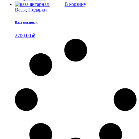
В корзину
Вазы
,
Подарки
Ваза янтарная
2700,00
₽