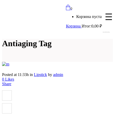
bloomles@yandex.ru
0
+7 (977) 562-97-67
Корзина пуста
с 8:00 до 21:30 ежедневно
Корзина
Итог:
0,00
₽
Вход
Antiaging Tag
Posted at 11:33h
in
Lipstick
by
admin
0
Likes
Share