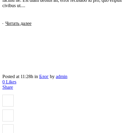
facilisi ne. Est diam debitis an, error recusabo id pro, quo eripuit
civibus ut....
Читать далее
Posted at 11:28h
in
Блог
by
admin
0
Likes
Share