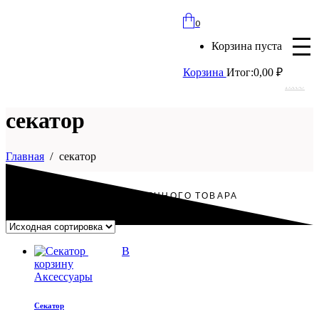
bloomles@yandex.ru
0
+7 (977) 562-97-67
Корзина пуста
с 8:00 до 21:30 ежедневно
Корзина
Итог:
0,00
₽
Вход
секатор
Главная
секатор
ОТОБРАЖЕНИЕ ЕДИНСТВЕННОГО ТОВАРА
В
корзину
Аксессуары
Секатор