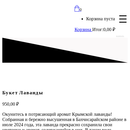
bloomles@yandex.ru
0
+7 (977) 562-97-67
Корзина пуста
с 8:00 до 21:30 ежедневно
Корзина
Итог:
0,00
₽
Вход
Букет Лаванды
950,00
₽
Окунитесь в потрясающий аромат Крымской лаванды!
Собранная и бережно высушенная в Бахчисарайском районе в
июле 2024 года, эта лаванда прекрасно сохранила свои
цветочки и аромат, содержащийся в них. В таком виде